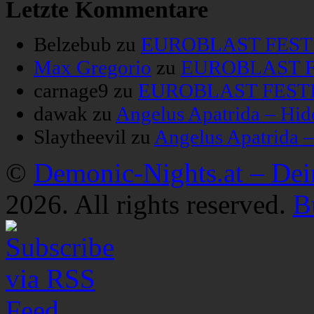
Letzte Kommentare
Belzebub
zu
EUROBLAST FESTIV
Max Gregorio
zu
EUROBLAST FE
carnage9
zu
EUROBLAST FESTIV
dawak
zu
Angelus Apatrida – Hid
Slaytheevil
zu
Angelus Apatrida 
©
Demonic-Nights.at – De
2026. All rights reserved.
B