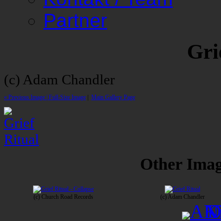
Partner
Gri
(c) Adam Chandler
« Previous Image |
Full-Size Image
|
Main Gallery Page
Other Image
(c) Church Road Records
(c) Adam Chandler