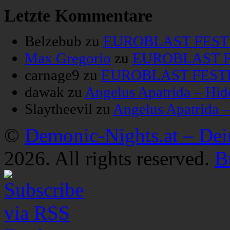
Letzte Kommentare
Belzebub
zu
EUROBLAST FESTIV
Max Gregorio
zu
EUROBLAST FE
carnage9
zu
EUROBLAST FESTIV
dawak
zu
Angelus Apatrida – Hid
Slaytheevil
zu
Angelus Apatrida 
©
Demonic-Nights.at – De
2026. All rights reserved.
B