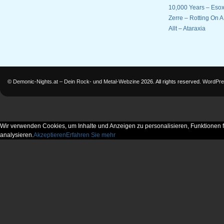
10,000 Years – Esox
Zerre – Rotting On 
Allt – Ataraxia
©
Demonic-Nights.at – Dein Rock- und Metal-Webzine
2026. All rights reserved.
WordPre
Wir verwenden Cookies, um Inhalte und Anzeigen zu personalisieren, Funktionen f
analysieren.
Akzeptieren
Erfahren Sie mehr