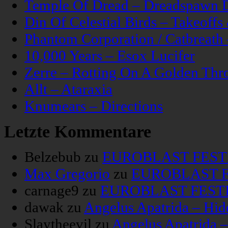
Temple Of Dread – Dreadspawn 
Din Of Celestial Birds – Takeoff
Phantom Corporation / Catbreat
10,000 Years – Esox Lucifer
Zerre – Rotting On A Golden Thr
Allt – Ataraxia
Knumears – Directions
Letzte Kommentare
Belzebub
zu
EUROBLAST FESTIV
Max Gregorio
zu
EUROBLAST FE
carnage9
zu
EUROBLAST FESTIV
dawak
zu
Angelus Apatrida – Hid
Slaytheevil
zu
Angelus Apatrida 