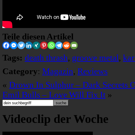
Teile diesen Artikel
Tags:
death thrash
,
groove metal
,
kar
Category
:
Magazin
,
Reviews
«
Drown In Sulphur – Dark Secrets 
Emil Bulls – Love Will Fix It
»
Videoclip der Woche