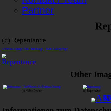
Partner
Rep
(c) Repentance
« Previous Image |
Full-Size Image
|
Main Gallery Page
Other Image
(c) Noble Demon
(c) Repentance
Informationen zum Datenschu