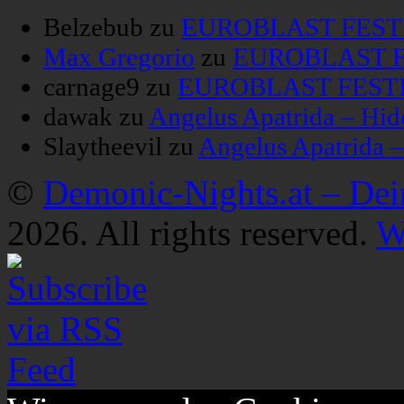
Belzebub
zu
EUROBLAST FESTIV
Max Gregorio
zu
EUROBLAST FE
carnage9
zu
EUROBLAST FESTIV
dawak
zu
Angelus Apatrida – Hid
Slaytheevil
zu
Angelus Apatrida 
©
Demonic-Nights.at – De
2026. All rights reserved.
W