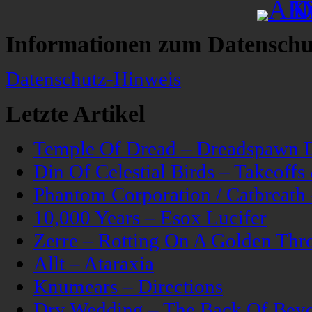
Informationen zum Datenschu
Datenschutz-Hinweis
Letzte Artikel
Temple Of Dread – Dreadspawn 
Din Of Celestial Birds – Takeoff
Phantom Corporation / Catbreat
10,000 Years – Esox Lucifer
Zerre – Rotting On A Golden Thr
Allt – Ataraxia
Knumears – Directions
Dry Wedding – The Back Of Bey