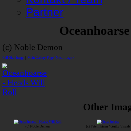
Partner
Oceanhoarse 
(c) Noble Demon
Full-Size Image
|
Main Gallery Page
| Next Image »
Other Image
(c) Noble Demon
(c) Pete Inkinen / Guilty Visuals