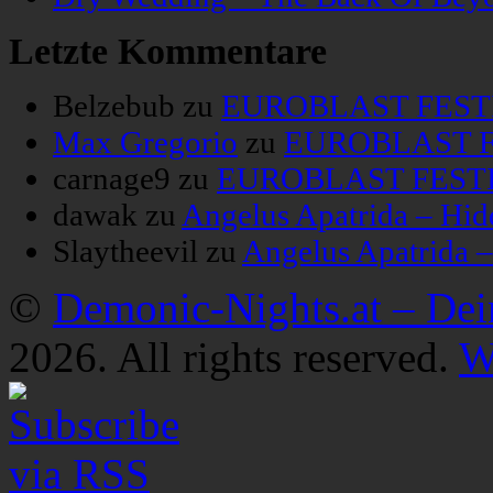
Letzte Kommentare
Belzebub
zu
EUROBLAST FESTIV
Max Gregorio
zu
EUROBLAST FE
carnage9
zu
EUROBLAST FESTIV
dawak
zu
Angelus Apatrida – Hid
Slaytheevil
zu
Angelus Apatrida 
©
Demonic-Nights.at – De
2026. All rights reserved.
W