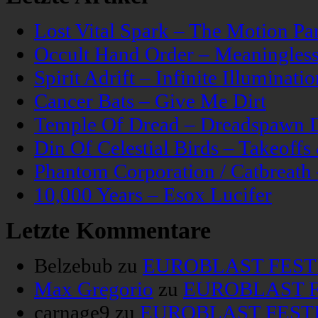
Lost Vital Spark – The Motion Pa
Occult Hand Order – Meaningle
Spirit Adrift – Infinite Illuminatio
Cancer Bats – Give Me Dirt
Temple Of Dread – Dreadspawn 
Din Of Celestial Birds – Takeoff
Phantom Corporation / Catbreat
10,000 Years – Esox Lucifer
Letzte Kommentare
Belzebub
zu
EUROBLAST FESTIV
Max Gregorio
zu
EUROBLAST FE
carnage9
zu
EUROBLAST FESTIV