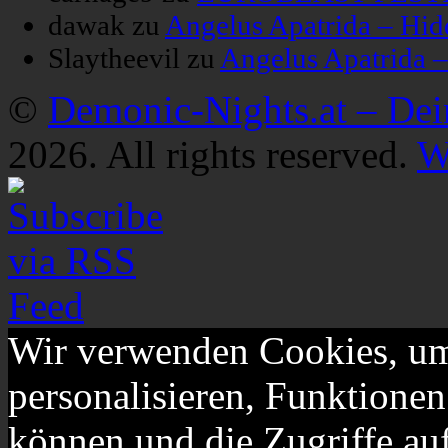
dawak
zu
Angelus Apatrida – Hid
Slaytheevil
zu
Angelus Apatrida 
©
Demonic-Nights.at – De
2026. All rights reserved.
W
Wir verwenden Cookies, um
personalisieren, Funktionen
können und die Zugriffe au