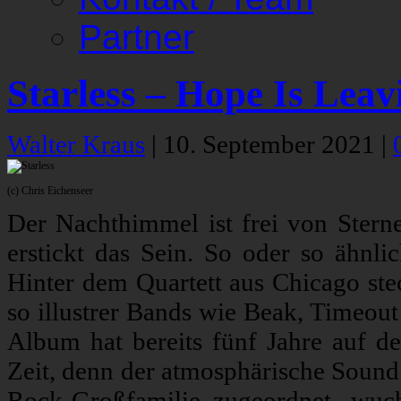
Partner
Starless – Hope Is Leav
Walter Kraus
|
10. September 2021
|
(c) Chris Eichenseer
Der Nachthimmel ist frei von Sterne
erstickt das Sein. So oder so ähnli
Hinter dem Quartett aus Chicago st
so illustrer Bands wie Beak, Timeou
Album hat bereits fünf Jahre auf d
Zeit, denn der atmosphärische Sound
Rock-Großfamilie zugeordnet, wuch