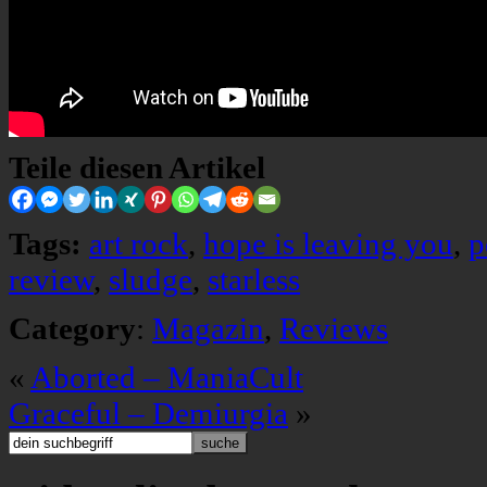
Teile diesen Artikel
Tags:
art rock
,
hope is leaving you
,
p
review
,
sludge
,
starless
Category
:
Magazin
,
Reviews
«
Aborted – ManiaCult
Graceful – Demiurgia
»