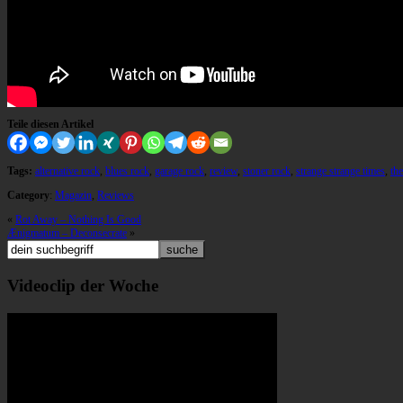
Teile diesen Artikel
Tags:
alternative rock
,
blues rock
,
garage rock
,
review
,
stoner rock
,
strange strange times
,
th
Category
:
Magazin
,
Reviews
«
Rot Away – Nothing Is Good
Ænigmatum – Deconsecrate
»
Videoclip der Woche