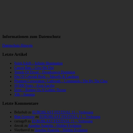
Informationen zum Datenschutz
Datenschutz-Hinweis
Letzte Artikel
Spirit Adrift – Infinite Illumination
Cancer Bats – Give Me Dirt
Temple Of Dread – Dreadspawn Dominion
Din Of Celestial Birds – Takeoffs & Landings
Phantom Corporation / Catbreath – Commando / Die By The Claw
10,000 Years – Esox Lucifer
Zerre – Rotting On A Golden Throne
Allt – Ataraxia
Letzte Kommentare
Belzebub
zu
EUROBLAST FESTIVAL 11 – Verlosung
Max Gregorio
zu
EUROBLAST FESTIVAL 11 – Verlosung
carnage9
zu
EUROBLAST FESTIVAL 11 – Verlosung
dawak
zu
Angelus Apatrida – Hidden Evolution
Slaytheevil
zu
Angelus Apatrida – Hidden Evolution