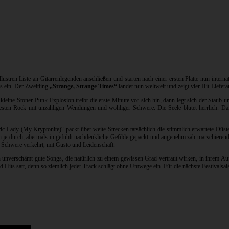
ustren Liste an Gitarrenlegenden anschließen und starten nach einer ersten Platte nun intern
s ein. Der Zweitling
„Strange, Strange Times“
landet nun weltweit und zeigt vier Hit-Liefer
kleine Stoner-Punk-Explosion treibt die erste Minute vor sich hin, dann legt sich der Staub u
festen Rock mit unzähligen Wendungen und wohliger Schwere. Die Seele blutet herrlich. Da
tric Lady (My Kryptonite)“ packt über weite Strecken tatsächlich die stimmlich erwartete Düst
 je durch, abermals in gefühlt nachdenkliche Gefilde gepackt und angenehm zäh marschieren
Schwere verkehrt, mit Gusto und Leidenschaft.
n unverschämt gute Songs, die natürlich zu einem gewissen Grad vertraut wirken, in ihrem A
 Hits satt, denn so ziemlich jeder Track schlägt ohne Umwege ein. Für die nächste Festivalsais