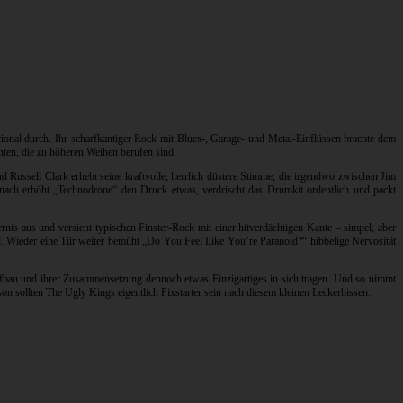
ational durch. Ihr scharfkantiger Rock mit Blues-, Garage- und Metal-Einflüssen brachte dem
anten, die zu höheren Weihen berufen sind.
nd Russell Clark erhebt seine kraftvolle, herrlich düstere Stimme, die irgendwo zwischen Jim
nach erhöht „Technodrone“ den Druck etwas, verdrischt das Drumkit ordentlich und packt
ernis aus und versieht typischen Finster-Rock mit einer hitverdächtigen Kante – simpel, aber
d. Wieder eine Tür weiter bemüht „Do You Feel Like You’re Paranoid?“ hibbelige Nervosität
ufbau und ihrer Zusammensetzung dennoch etwas Einzigartiges in sich tragen. Und so nimmt
on sollten The Ugly Kings eigentlich Fixstarter sein nach diesem kleinen Leckerbissen.