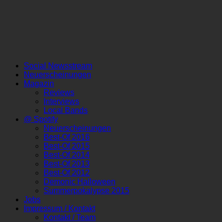
Social Newsstream
Neuerscheinungen
Magazin
Reviews
Interviews
Local Bands
@ Spotify
Neuerscheinungen
Best-Of 2016
Best-Of 2015
Best-Of 2014
Best-Of 2013
Best-Of 2012
Demonic Halloween
Summerpokalypse 2015
Jobs
Impressum / Kontakt
Kontakt / Team