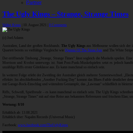
Partner
The Ugly Kings – Strange, Strange Times
Walter Kraus
|
10. August 2021
|
0 Comments
(c) Joel Adams
Australien, Land der großen Rockbands.
The Ugly Kings
aus Melbourne wollen sich der ill
Quartett bereits so vielfältige Vergleiche wie
Queens Of The Stone Age
und The White Stripe
Der eröffnende Titelsong „Strange, Strange Times“ lässt sogleich die Muskeln spielen. Eine 
Morrison und Kvohst unterwegs ist. Statt Post-Punk-Muskelspielen setzt es jedoch hand
unzählige Riffs erster Güteklasse aus. Es kann manchmal so einfach sein.
In weiterer Folge erlebt der Zweitling der Australier gleich mehrere Szeneriewechsel. „Elec
effektiv. Im abschließenden „Another Fucking Day“ kommt das Blues-Faible deutlicher denn
mit Garage-Rock-Einschlag und wütendem Gestampfe, das „Lawman“ schließlich in bleierne 
Riffs, Schweiß, Spielfreude – es kann manchmal so einfach sein. The Ugly Kings schreibe
„Strange, Strange Times“ mit auf eine Reise aus bekannten Referenzen und frischem Elan; und
Wertung: 8/10
Erhältlich ab: 13.08.2021
Erhältlich über: Napalm Records (Universal Music)
Facebook:
www.facebook.com/TheUglyKings