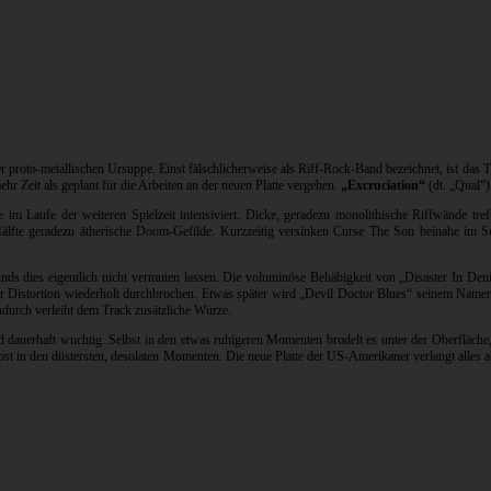
 proto-metallischen Ursuppe. Einst fälschlicherweise als Riff-Rock-Band bezeichnet, ist das 
r Zeit als geplant für die Arbeiten an der neuen Platte vergehen.
„Excruciation“
(dt. „Qual“)
m Laufe der weiteren Spielzeit intensiviert. Dicke, geradezu monolithische Riffwände tre
fte geradezu ätherische Doom-Gefilde. Kurzzeitig versinken Curse The Son beinahe im Su
nds dies eigentlich nicht vermuten lassen. Die voluminöse Behäbigkeit von „Disaster In Denia
der Distortion wiederholt durchbrochen. Etwas später wird „Devil Doctor Blues“ seinem Name
durch verleiht dem Track zusätzliche Würze.
und dauerhaft wuchtig. Selbst in den etwas ruhigeren Momenten brodelt es unter der Oberfläc
st in den düstersten, desolaten Momenten. Die neue Platte der US-Amerikaner verlangt alles a