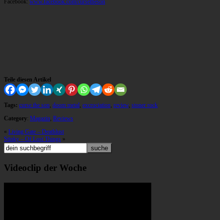
Facebook:
www.facebook.com/cursetheson
Teile diesen Artikel
Tags:
curse the son
,
doom metal
,
excruciation
,
review
,
stoner rock
Category
:
Magazin
,
Reviews
«
Living Gate – Deathlust
Stinky – Of Lost Things
»
Videoclip der Woche