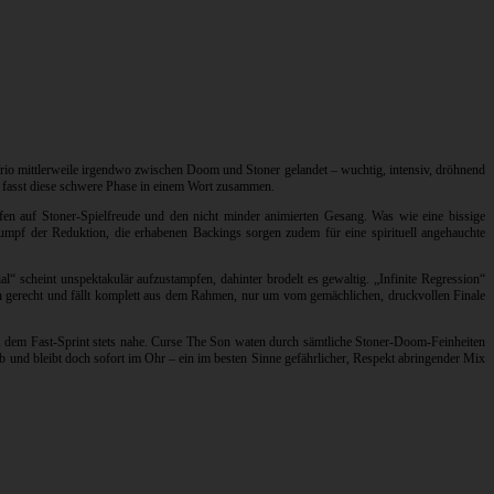
Trio mittlerweile irgendwo zwischen Doom und Stoner gelandet – wuchtig, intensiv, dröhnend
 fasst diese schwere Phase in einem Wort zusammen.
ffen auf Stoner-Spielfreude und den nicht minder animierten Gesang. Was wie eine bissige
mpf der Reduktion, die erhabenen Backings sorgen zudem für eine spirituell angehauchte
l“ scheint unspektakulär aufzustampfen, dahinter brodelt es gewaltig. „Infinite Regression“
n gerecht und fällt komplett aus dem Rahmen, nur um vom gemächlichen, druckvollen Finale
he, dem Fast-Sprint stets nahe. Curse The Son waten durch sämtliche Stoner-Doom-Feinheiten
b und bleibt doch sofort im Ohr – ein im besten Sinne gefährlicher, Respekt abringender Mix