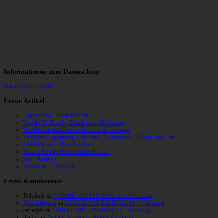
Informationen zum Datenschutz
Datenschutz-Hinweis
Letzte Artikel
Cancer Bats – Give Me Dirt
Temple Of Dread – Dreadspawn Dominion
Din Of Celestial Birds – Takeoffs & Landings
Phantom Corporation / Catbreath – Commando / Die By The Claw
10,000 Years – Esox Lucifer
Zerre – Rotting On A Golden Throne
Allt – Ataraxia
Knumears – Directions
Letzte Kommentare
Belzebub
zu
EUROBLAST FESTIVAL 11 – Verlosung
Max Gregorio
zu
EUROBLAST FESTIVAL 11 – Verlosung
carnage9
zu
EUROBLAST FESTIVAL 11 – Verlosung
dawak
zu
Angelus Apatrida – Hidden Evolution