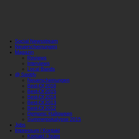
Social Newsstream
Neuerscheinungen
Magazin
Reviews
Interviews
Local Bands
@ Spotify
Neuerscheinungen
Best-Of 2016
Best-Of 2015
Best-Of 2014
Best-Of 2013
Best-Of 2012
Demonic Halloween
Summerpokalypse 2015
Jobs
Impressum / Kontakt
Kontakt / Team