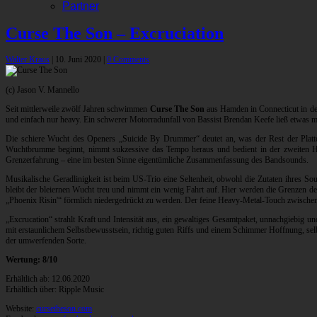
Partner
Curse The Son – Excruciation
Walter Kraus
|
10. Juni 2020
|
0 Comments
(c) Jason V. Mannello
Seit mittlerweile zwölf Jahren schwimmen
Curse The Son
aus Hamden in Connecticut in der
und einfach nur heavy. Ein schwerer Motorradunfall von Bassist Brendan Keefe ließ etwas meh
Die schiere Wucht des Openers „Suicide By Drummer“ deutet an, was der Rest der Platte i
Wuchtbrumme beginnt, nimmt sukzessive das Tempo heraus und bedient in der zweiten Häl
Grenzerfahrung – eine im besten Sinne eigentümliche Zusammenfassung des Bandsounds.
Musikalische Geradlinigkeit ist beim US-Trio eine Seltenheit, obwohl die Zutaten ihres Sou
bleibt der bleiernen Wucht treu und nimmt ein wenig Fahrt auf. Hier werden die Grenzen 
„Phoenix Risin'“ förmlich niedergedrückt zu werden. Der feine Heavy-Metal-Touch zwischen
„Excrucation“ strahlt Kraft und Intensität aus, ein gewaltiges Gesamtpaket, unnachgiebig 
mit erstaunlichem Selbstbewusstsein, richtig guten Riffs und einem Schimmer Hoffnung, selb
der umwerfenden Sorte.
Wertung: 8/10
Erhältlich ab: 12.06.2020
Erhältlich über: Ripple Music
Website:
cursetheson.com