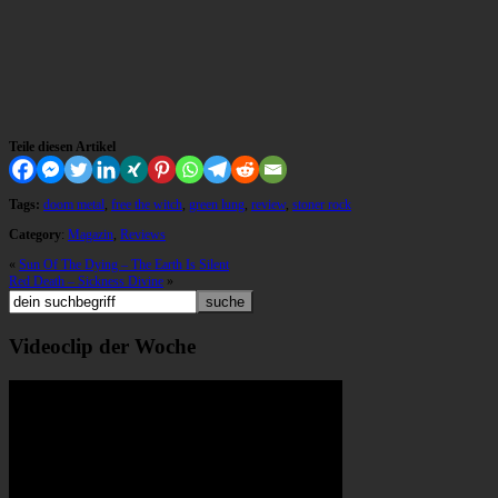
Teile diesen Artikel
Tags:
doom metal
,
free the witch
,
green lung
,
review
,
stoner rock
Category
:
Magazin
,
Reviews
«
Sun Of The Dying – The Earth Is Silent
Red Death – Sickness Divine
»
Videoclip der Woche