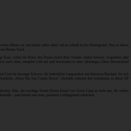
es erstes Album vor und rückte selbst dabei viel zu schnell in den Hintergrund. Nun ist dieses
sivem Bonus-Track.
lige Kost, wobei die Briten den Doom-Anteil ihres Sounds stärker betonen. Angenehm zähe
yness nach oben, stampfen wild auf und beschreiten in einer ellenlangen Zäsur überraschend
ch Ueot für doomige Schwere, für bedrohliche Langsamkeit mit bleiernem Basslauf, für sich
unveröffentlichte „When The Axe Comes Down“, ebenfalls während den Aufnahmen zu dieser EP
ntdecken. Klar, der wuchtige Stoner-Doom-Sound von Green Lung ist nicht neu, die schiere
 ebenfalls – man könnte eine neue, packende Lieblingsband entdecken.