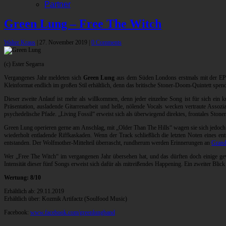
Partner
Green Lung – Free The Witch
Walter Kraus
|
27. November 2019
|
0 Comments
(c) Ester Segarra
Vergangenes Jahr meldeten sich
Green Lung
aus dem Süden Londons erstmals mit der E
Kleinformat endlich im großen Stil erhältlich, denn das britische Stoner-Doom-Quintett s
Dieser zweite Anlauf ist mehr als willkommen, denn jeder einzelne Song ist für sich ei
Präsentation, ausladende Gitarrenarbeit und helle, nölende Vocals wecken vertraute Assozi
psychedelische Pfade. „Living Fossil“ erweist sich als überwiegend direktes, frontales Stone
Green Lung operieren gerne am Anschlag, mit „Older Than The Hills“ wagen sie sich jedoch
wiederholt entladende Riffkaskaden. Wenn der Track schließlich die letzten Noten eines e
entstanden. Der Wolfmother-Mittelteil überrascht, rundherum werden Erinnerungen an
Gran
Wer „Free The Witch“ im vergangenen Jahr übersehen hat, und das dürften doch einige gew
Intensität dieser fünf Songs erweist sich dafür als mitreißendes Happening. Ein zweiter Bl
Wertung: 8/10
Erhältlich ab: 29.11.2019
Erhältlich über: Kozmik Artifactz (Soulfood Music)
Facebook:
www.facebook.com/greenlungband