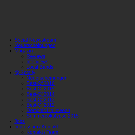
Social Newsstream
Neuerscheinungen
Magazin
Reviews
Interviews
Local Bands
@ Spotify
Neuerscheinungen
Best-Of 2016
Best-Of 2015
Best-Of 2014
Best-Of 2013
Best-Of 2012
Demonic Halloween
Summerpokalypse 2015
Jobs
Impressum / Kontakt
Kontakt / Team