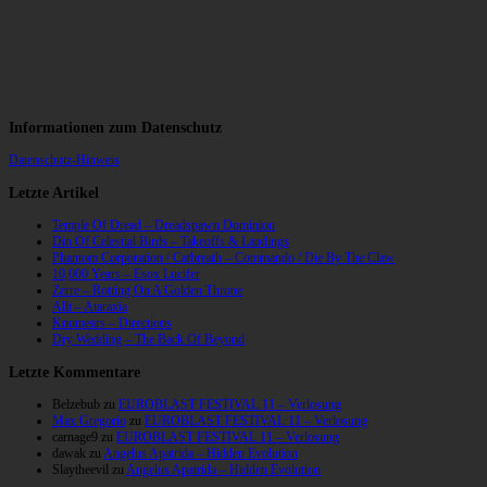
Informationen zum Datenschutz
Datenschutz-Hinweis
Letzte Artikel
Temple Of Dread – Dreadspawn Dominion
Din Of Celestial Birds – Takeoffs & Landings
Phantom Corporation / Catbreath – Commando / Die By The Claw
10,000 Years – Esox Lucifer
Zerre – Rotting On A Golden Throne
Allt – Ataraxia
Knumears – Directions
Dry Wedding – The Back Of Beyond
Letzte Kommentare
Belzebub
zu
EUROBLAST FESTIVAL 11 – Verlosung
Max Gregorio
zu
EUROBLAST FESTIVAL 11 – Verlosung
carnage9
zu
EUROBLAST FESTIVAL 11 – Verlosung
dawak
zu
Angelus Apatrida – Hidden Evolution
Slaytheevil
zu
Angelus Apatrida – Hidden Evolution