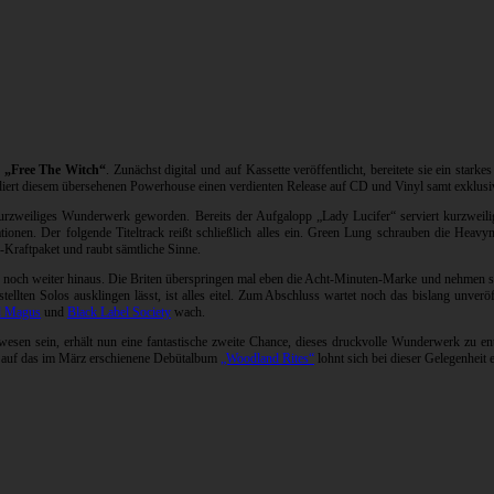
P
„Free The Witch“
. Zunächst digital und auf Kassette veröffentlicht, bereitete sie ein stark
pendiert diesem übersehenen Powerhouse einen verdienten Release auf CD und Vinyl samt exklu
n kurzweiliges Wunderwerk geworden. Bereits der Aufgalopp „Lady Lucifer“ serviert kurzwei
ationen. Der folgende Titeltrack reißt schließlich alles ein. Green Lung schrauben die Heav
r-Kraftpaket und raubt sämtliche Sinne.
 noch weiter hinaus. Die Briten überspringen mal eben die Acht-Minuten-Marke und nehmen si
ntstellten Solos ausklingen lässt, ist alles eitel. Zum Abschluss wartet noch das bislang 
d Magus
und
Black Label Society
wach.
esen sein, erhält nun eine fantastische zweite Chance, dieses druckvolle Wunderwerk zu e
ick auf das im März erschienene Debütalbum
„Woodland Rites“
lohnt sich bei dieser Gelegenheit