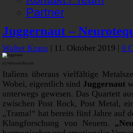
Partner
Juggernaut – Neuroteq
Walter Kraus
|
11. Oktober 2019
|
0 
(c) Subsound Records
Italiens überaus vielfältige Metals
Wobei, eigentlich sind
Juggernaut
we
unterwegs gewesen. Das Quartett aus
zwischen Post Rock, Post Metal, ei
„Trama!“ hat bereits fünf Jahre auf 
Klangforschung von Neuem.
„Neu
harmonischer und emotionaler Verw