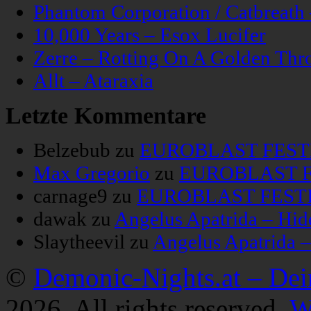
Phantom Corporation / Catbreat
10,000 Years – Esox Lucifer
Zerre – Rotting On A Golden Thr
Allt – Ataraxia
Letzte Kommentare
Belzebub
zu
EUROBLAST FESTIV
Max Gregorio
zu
EUROBLAST FE
carnage9
zu
EUROBLAST FESTIV
dawak
zu
Angelus Apatrida – Hid
Slaytheevil
zu
Angelus Apatrida 
©
Demonic-Nights.at – De
2026. All rights reserved.
W