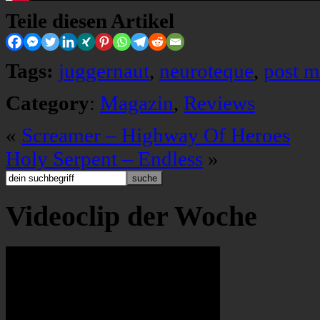
Teile diesen Artikel
Tags:
juggernaut
,
neuroteque
,
post m
Category
:
Magazin
,
Reviews
«
Screamer – Highway Of Heroes
Holy Serpent – Endless
»
Videoclip der Woche