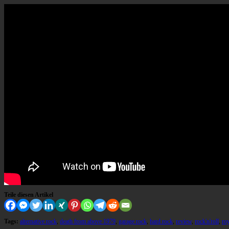
Teile diesen Artikel
Tags:
alternative rock
,
death from above 1979
,
garage rock
,
hard rock
,
review
,
rock'n'roll
,
ro