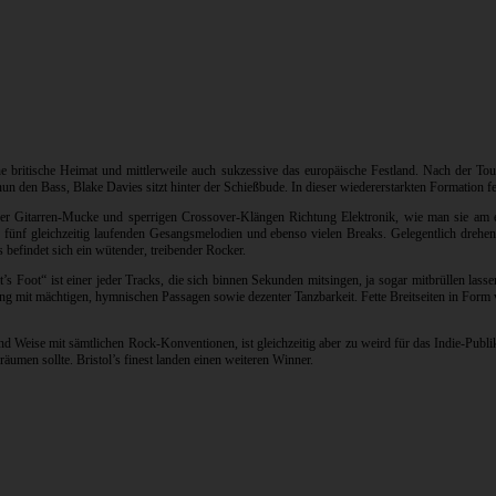
seine britische Heimat und mittlerweile auch sukzessive das europäische Festland. Nach der
un den Bass, Blake Davies sitzt hinter der Schießbude. In dieser wiedererstarkten Formation f
iger Gitarren-Mucke und sperrigen Crossover-Klängen Richtung Elektronik, wie man sie 
ten fünf gleichzeitig laufenden Gesangsmelodien und ebenso vielen Breaks. Gelegentlich dreh
efindet sich ein wütender, treibender Rocker.
s Foot“ ist einer jeder Tracks, die sich binnen Sekunden mitsingen, ja sogar mitbrüllen lasse
eeling mit mächtigen, hymnischen Passagen sowie dezenter Tanzbarkeit. Fette Breitseiten in 
 Weise mit sämtlichen Rock-Konventionen, ist gleichzeitig aber zu weird für das Indie-Publi
äumen sollte. Bristol’s finest landen einen weiteren Winner.