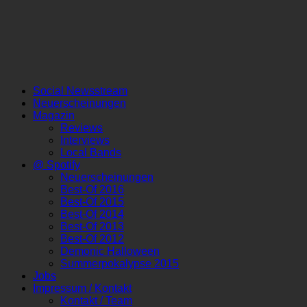
Social Newsstream
Neuerscheinungen
Magazin
Reviews
Interviews
Local Bands
@ Spotify
Neuerscheinungen
Best-Of 2016
Best-Of 2015
Best-Of 2014
Best-Of 2013
Best-Of 2012
Demonic Halloween
Summerpokalypse 2015
Jobs
Impressum / Kontakt
Kontakt / Team