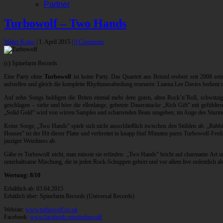
Partner
Turbowolf – Two Hands
Walter Kraus
|
1. April 2015
|
0 Comments
(c) Spinefarm Records
Eine Party ohne
Turbowolf
ist keine Party. Das Quartett aus Bristol erobert seit 2008 
aufstellen und gleich die komplette Rhythmusabteilung erneuern: Lianna Lee Davies bedient n
Auf zehn Songs huldigen die Briten einmal mehr dem guten, alten Rock’n’Roll, schwitz
geschlagen – siehe und höre die ellenlange, gehetzte Dauerattacke „Rich Gift“ mit gefühl
„Solid Gold“ wird von wirren Samples und scharrenden Beats umgeben; im Auge des Sturms b
Keine Sorge, „Two Hands“ spielt sich nicht ausschließlich zwischen den Stühlen ab. „Rabbit’
Houses“ ist der Hit dieser Platte und verbreitet in knapp fünf Minuten pures Turbowolf-F
jazziger Weirdness ab.
Gäbe es Turbowolf nicht, man müsste sie erfinden. „Two Hands“ bricht auf charmante Art und
unterhaltsame Mischung, die in jeden Rock-Schuppen gehört und vor allem live ordentlich abr
Wertung: 8/10
Erhältlich ab: 03.04.2015
Erhätlich über: Spinefarm Records (Universal Records)
Website:
www.turbowolf.co.uk
Facebook:
www.facebook.com/turbowolf