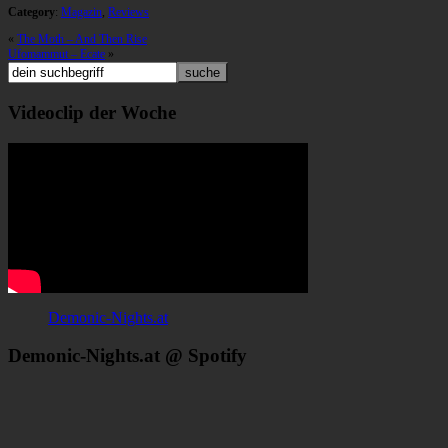
Category
:
Magazin
,
Reviews
«
The Moth – And Then Rise
Ufomammut – Ecate
»
Videoclip der Woche
Demonic-Nights.at
Demonic-Nights.at @ Spotify