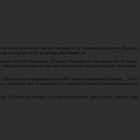
 Tour mit Royal Blood musste man sich allerdings für die Aufnahmen zum zweiten Album neu
euern die hungrigen Wölfe das gefällige
„Two Hands“
ab.
am ehesten von Death From Above 1979 kennt. Manchmal wird diese Brücke nur im Kleinen
en Turbowolf aber komplett am Rad und nähern sich dem Rave auf keinesfalls leisen Sohlen.
n. Das dicke, dezent elektronisch befeuerte Riff liefert das entsprechende Backdrop. „Twelve
Form von „Good Hand“ und „American Mirrors“ runden das Geschehen zwischen Testosteron und
kum. Die Summe der einzelnen Teile ergibt eine pulsierende, bleiern schwere, durch die Bank