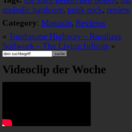
melodic hardcore
,
punk rock
,
review
Category
:
Magazin
,
Reviews
«
Tombstone Highway – Ruralizer
Soilwork – The Living Infinite
»
Videoclip der Woche