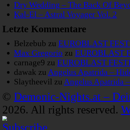
Dry Wedding – The Back Of Bey
Kal-El – Astral Voyager Vol. 2
Letzte Kommentare
Belzebub
zu
EUROBLAST FESTIV
Max Gregorio
zu
EUROBLAST FE
carnage9
zu
EUROBLAST FESTIV
dawak
zu
Angelus Apatrida – Hid
Slaytheevil
zu
Angelus Apatrida 
©
Demonic-Nights.at – De
2026. All rights reserved.
W