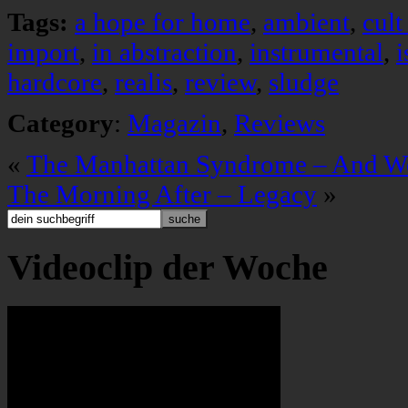
Tags:
a hope for home
,
ambient
,
cult
import
,
in abstraction
,
instrumental
,
i
hardcore
,
realis
,
review
,
sludge
Category
:
Magazin
,
Reviews
«
The Manhattan Syndrome – And We
The Morning After – Legacy
»
Videoclip der Woche