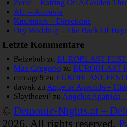
Zerre – Rotting On A Golden Thr
Allt – Ataraxia
Knumears – Directions
Dry Wedding – The Back Of Bey
Letzte Kommentare
Belzebub
zu
EUROBLAST FESTIV
Max Gregorio
zu
EUROBLAST FE
carnage9
zu
EUROBLAST FESTIV
dawak
zu
Angelus Apatrida – Hid
Slaytheevil
zu
Angelus Apatrida 
©
Demonic-Nights.at – De
2026. All rights reserved.
P