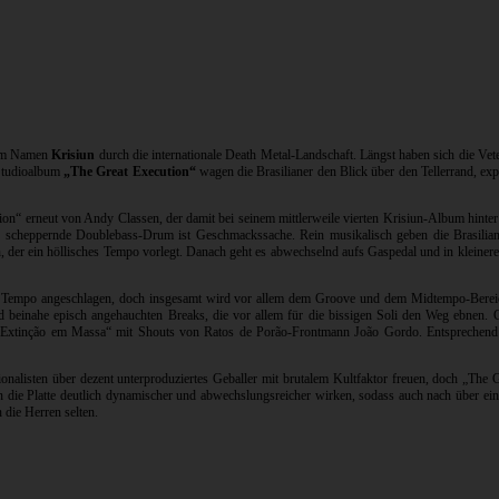
 dem Namen
Krisiun
durch die internationale Death Metal-Landschaft. Längst haben sich die Vete
 Studioalbum
„The Great Execution“
wagen die Brasilianer den Blick über den Tellerrand, ex
on“ erneut von Andy Classen, der damit bei seinem mittlerweile vierten Krisiun-Album hinter
die scheppernde Doublebass-Drum ist Geschmackssache. Rein musikalisch geben die Brasilian
 der ein höllisches Tempo vorlegt. Danach geht es abwechselnd aufs Gaspedal und in kleinere,
ches Tempo angeschlagen, doch insgesamt wird vor allem dem Groove und dem Midtempo-Bere
einahe episch angehauchten Breaks, die vor allem für die bissigen Soli den Weg ebnen. Ger
Extinção em Massa“ mit Shouts von Ratos de Porão-Frontmann João Gordo. Entsprechend rück
ionalisten über dezent unterproduziertes Geballer mit brutalem Kultfaktor freuen, doch „The 
en die Platte deutlich dynamischer und abwechslungsreicher wirken, sodass auch nach über ei
 die Herren selten.