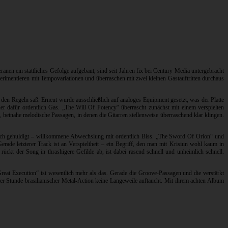
ranen ein stattliches Gefolge aufgebaut, sind seit Jahren fix bei Century Media untergebracht
perimentieren mit Tempovariationen und überraschen mit zwei kleinen Gastauftritten durchaus
 den Regeln saß. Erneut wurde ausschließlich auf analoges Equipment gesetzt, was der Platte
er dafür ordentlich Gas. „The Will Of Potency“ überrascht zunächst mit einem verspielten
 beinahe melodische Passagen, in denen die Gitarren stellenweise überraschend klar klingen.
ich gehuldigt – willkommene Abwechslung mit ordentlich Biss. „The Sword Of Orion“ und
ade letzterer Track ist an Verspieltheit – ein Begriff, den man mit Krisiun wohl kaum in
t der Song in thrashigere Gefilde ab, ist dabei rasend schnell und unheimlich schnell.
Great Execution“ ist wesentlich mehr als das. Gerade die Groove-Passagen und die verstärkt
ner Stunde brasilianischer Metal-Action keine Langeweile auftaucht. Mit ihrem achten Album