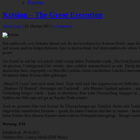
Partner
Krisiun – The Great Execution
Walter Kraus
|
25. Oktober 2011
|
0 Comments
Seit mittlerweile zwei Dekaden lärmen sich die drei brasilianischen Kolesne-Brüder unter
und wissen auch im fortgeschrittenen Alter zu überraschend. Auf ihrem mittlerweile achten
positiv.
Am Sound an sich hat sich jedoch relativ wenig ändert. Produziert wurde „The Great Executi
ein gewisses Underground-Flair verleiht, ohne wirklich unterproduziert zu sein. Einzig 
akustischen Intro, eingespielt von Marcello Caminha, einem waschechten Gaucho-Gitarristen,
So intensiv haben Krisiun selten geklungen.
„Blood Of Lions“ setzt noch einen drauf. Zwar wird auch hier etappenweise ein höllis
„Shadows Of Betrayal“ überzeugen mit Gardemaß – acht Minuten Spielzeit aufwärts – und b
Verbindung bringen würde – kaum zu überbieten. Eine echte Überraschung hingegen ist „
Stellenweise fühlt man sich gar an Napalm Death erinnert.
Auch im gesetzten Alter sind Krisiun für Überraschungen gut. Natürlich dürfen sich Tradit
eingesetzten melodischen Elemente – gerade die klaren Gitarren sind hier zu nennen – lass
haben Krisiun ihrer illustren Karriere einen weiteren Höhepunkt hinzugefügt – bissiger waren
Wertung: 8/10
Erhältlich ab: 28.10.2011
Erhätlich über: Century Media (EMI Music)