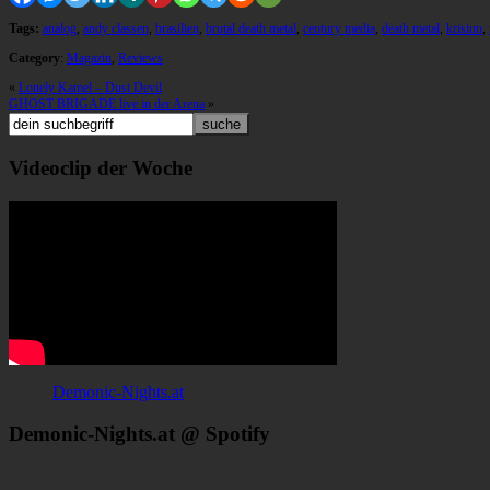
Tags:
analog
,
andy classen
,
brasilien
,
brutal death metal
,
century media
,
death metal
,
krisiun
,
Category
:
Magazin
,
Reviews
«
Lonely Kamel – Dust Devil
GHOST BRIGADE live in der Arena
»
Videoclip der Woche
Demonic-Nights.at
Demonic-Nights.at @ Spotify