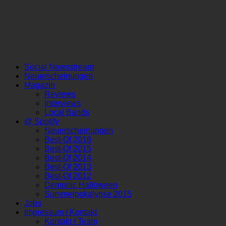
Social Newsstream
Neuerscheinungen
Magazin
Reviews
Interviews
Local Bands
@ Spotify
Neuerscheinungen
Best-Of 2016
Best-Of 2015
Best-Of 2014
Best-Of 2013
Best-Of 2012
Demonic Halloween
Summerpokalypse 2015
Jobs
Impressum / Kontakt
Kontakt / Team