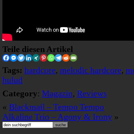
Teile diesen Artikel
Tags:
hardcore
,
melodic hardcore
,
me
hulud
Category
:
Magazin
,
Reviews
«
Blackmail – Tempo Tempo
Alkaline Trio – Agony & Irony
»