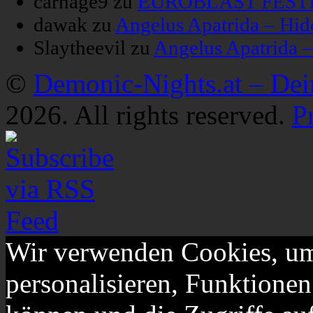
carnage9
zu
EUROBLAST FESTIV
dawak
zu
Angelus Apatrida – Hid
Slaytheevil
zu
Angelus Apatrida 
©
Demonic-Nights.at – De
2026. All rights reserved.
P
Wir verwenden Cookies, um
personalisieren, Funktionen