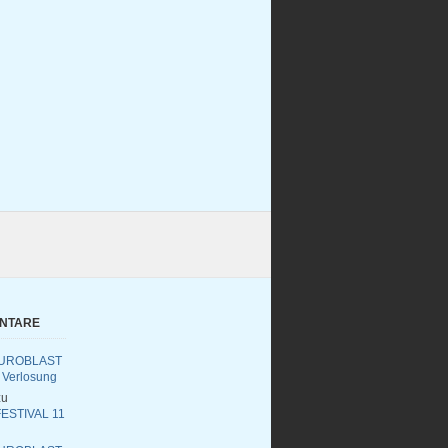
ENTARE
UROBLAST
 Verlosung
u
ESTIVAL 11