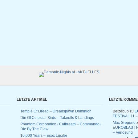
LETZTE ARTIKEL
LETZTE KOMM
Temple Of Dread – Dreadspawn Dominion
Belzebub
zu
E
FESTIVAL 11 –
Din Of Celestial Birds – Takeoffs & Landings
Max Gregorio
z
Phantom Corporation / Catbreath – Commando /
EUROBLAST F
Die By The Claw
– Verlosung
10,000 Years – Esox Lucifer