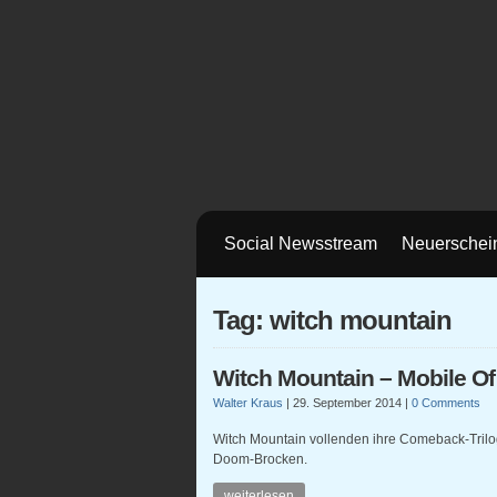
Social Newsstream
Neuerschei
Tag: witch mountain
Witch Mountain – Mobile Of
Walter Kraus
|
29. September 2014
|
0 Comments
Witch Mountain vollenden ihre Comeback-Trilo
Doom-Brocken.
weiterlesen