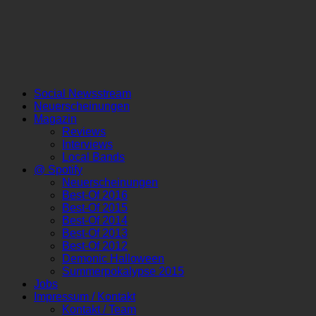
Social Newsstream
Neuerscheinungen
Magazin
Reviews
Interviews
Local Bands
@ Spotify
Neuerscheinungen
Best-Of 2016
Best-Of 2015
Best-Of 2014
Best-Of 2013
Best-Of 2012
Demonic Halloween
Summerpokalypse 2015
Jobs
Impressum / Kontakt
Kontakt / Team