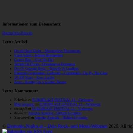
Informationen zum Datenschutz
Datenschutz-Hinweis
Letzte Artikel
Occult Hand Order – Meaningless Monuments
Spirit Adrift – Infinite Illumination
Cancer Bats – Give Me Dirt
Temple Of Dread – Dreadspawn Dominion
Din Of Celestial Birds – Takeoffs & Landings
Phantom Corporation / Catbreath – Commando / Die By The Claw
10,000 Years – Esox Lucifer
Zerre – Rotting On A Golden Throne
Letzte Kommentare
Belzebub
zu
EUROBLAST FESTIVAL 11 – Verlosung
Max Gregorio
zu
EUROBLAST FESTIVAL 11 – Verlosung
carnage9
zu
EUROBLAST FESTIVAL 11 – Verlosung
dawak
zu
Angelus Apatrida – Hidden Evolution
Slaytheevil
zu
Angelus Apatrida – Hidden Evolution
©
Demonic-Nights.at – Dein Rock- und Metal-Webzine
2026. All rig