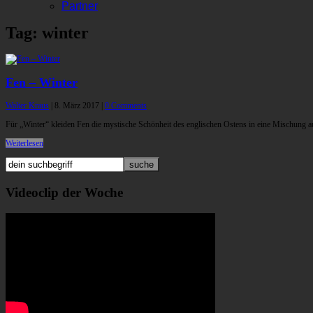
Partner
Tag: winter
Fen – Winter
Walter Kraus
|
8. März 2017
|
0 Comments
Für „Winter“ kleiden Fen die mystische Schönheit des englischen Ostens in eine Mischung
Weiterlesen
Videoclip der Woche