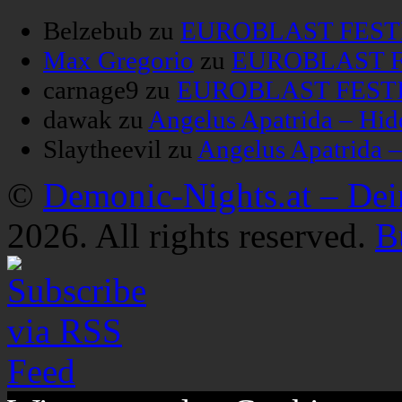
Belzebub
zu
EUROBLAST FESTIV
Max Gregorio
zu
EUROBLAST FE
carnage9
zu
EUROBLAST FESTIV
dawak
zu
Angelus Apatrida – Hid
Slaytheevil
zu
Angelus Apatrida 
©
Demonic-Nights.at – De
2026. All rights reserved.
B