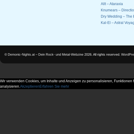
Allt – Ataraxia
Knumears – Directi
Dry Wedding – The 
Kal-El – Astral Voyag
©
Demonic-Nights.at – Dein Rock- und Metal-Webzine
2026. All rights reserved.
WordPre
Wir verwenden Cookies, um Inhalte und Anzeigen zu personalisieren, Funktionen f
analysieren.
Akzeptieren
Erfahren Sie mehr