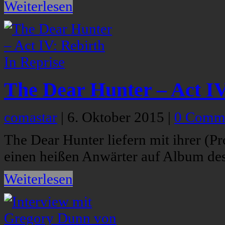
Weiterlesen
The Dear Hunter – Act IV
comastar
|
6. Oktober 2015
|
0 Comm
The Dear Hunter liefern mit ihrer (P
einen heißen Anwärter auf Album des
Weiterlesen