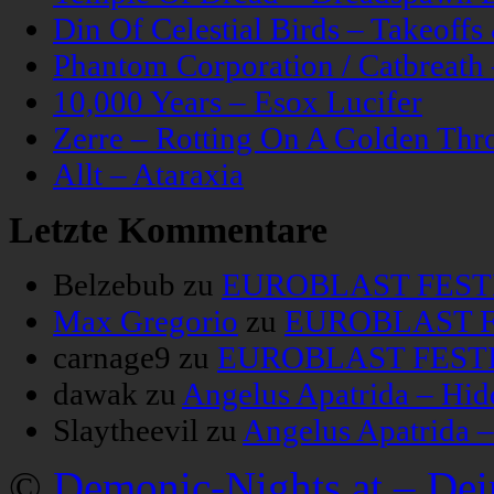
Din Of Celestial Birds – Takeoff
Phantom Corporation / Catbreat
10,000 Years – Esox Lucifer
Zerre – Rotting On A Golden Thr
Allt – Ataraxia
Letzte Kommentare
Belzebub
zu
EUROBLAST FESTIV
Max Gregorio
zu
EUROBLAST FE
carnage9
zu
EUROBLAST FESTIV
dawak
zu
Angelus Apatrida – Hid
Slaytheevil
zu
Angelus Apatrida 
©
Demonic-Nights.at – De