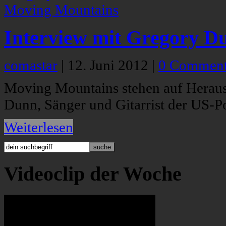
Interview mit Gregory D
comastar
|
12. Juni 2012
|
0 Commen
Moving Mountains stehen auf Heraus
Dunn, Sänger und Gitarrist der US-P
Weiterlesen
Videoclip der Woche