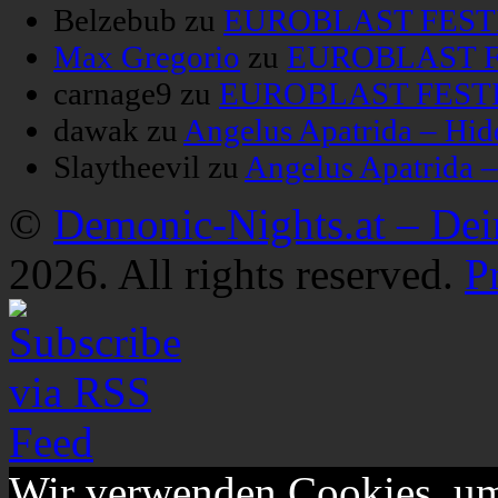
Belzebub
zu
EUROBLAST FESTIV
Max Gregorio
zu
EUROBLAST FE
carnage9
zu
EUROBLAST FESTIV
dawak
zu
Angelus Apatrida – Hid
Slaytheevil
zu
Angelus Apatrida 
©
Demonic-Nights.at – De
2026. All rights reserved.
P
Wir verwenden Cookies, um