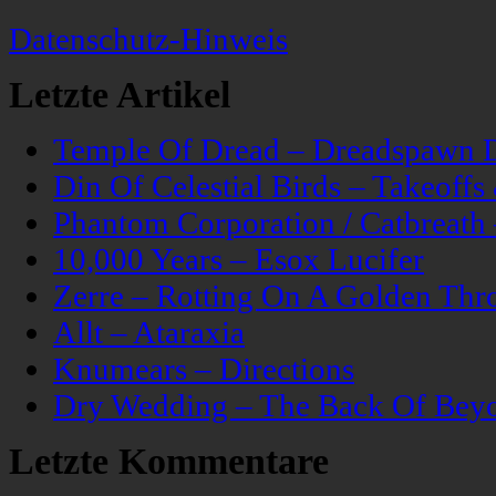
Datenschutz-Hinweis
Letzte Artikel
Temple Of Dread – Dreadspawn 
Din Of Celestial Birds – Takeoff
Phantom Corporation / Catbreat
10,000 Years – Esox Lucifer
Zerre – Rotting On A Golden Thr
Allt – Ataraxia
Knumears – Directions
Dry Wedding – The Back Of Bey
Letzte Kommentare