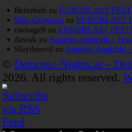
Belzebub
zu
EUROBLAST FESTIV
Max Gregorio
zu
EUROBLAST FE
carnage9
zu
EUROBLAST FESTIV
dawak
zu
Angelus Apatrida – Hid
Slaytheevil
zu
Angelus Apatrida 
©
Demonic-Nights.at – De
2026. All rights reserved.
W