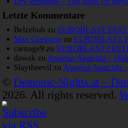
Dry Wedding – The Back Of Bey
Letzte Kommentare
Belzebub
zu
EUROBLAST FESTIV
Max Gregorio
zu
EUROBLAST FE
carnage9
zu
EUROBLAST FESTIV
dawak
zu
Angelus Apatrida – Hid
Slaytheevil
zu
Angelus Apatrida 
©
Demonic-Nights.at – De
2026. All rights reserved.
W