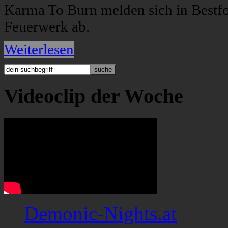
Karma To Burn melden sich in Bestf
Feuerwerk ab.
Weiterlesen
Videoclip der Woche
Demonic-Nights.at