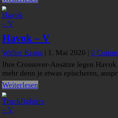
Havok – V
Walter Kraus
|
1. Mai 2020
|
0 Comm
Ihre Crossover-Ansätze legen Havok 
mehr denn je etwas epischeren, anspr
Weiterlesen