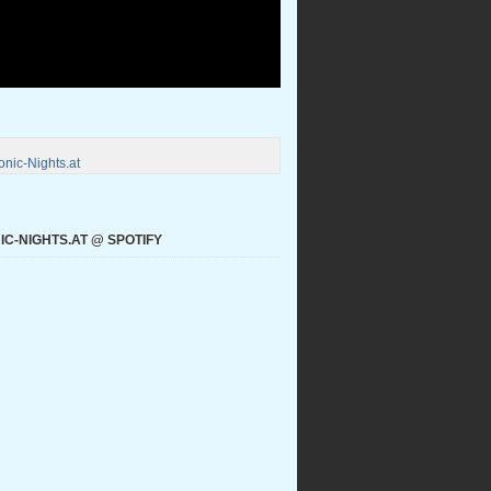
nic-Nights.at
C-NIGHTS.AT @ SPOTIFY