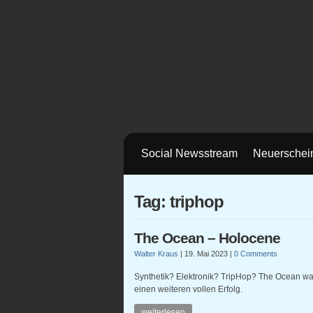
Social Newsstream
Neuerschei
Tag: triphop
The Ocean – Holocene
Walter Kraus
|
19. Mai 2023
|
0 Comments
Synthetik? Elektronik? TripHop? The Ocean wa
einen weiteren vollen Erfolg.
weiterlesen