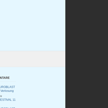
ENTARE
UROBLAST
 Verlosung
u
ESTIVAL 11