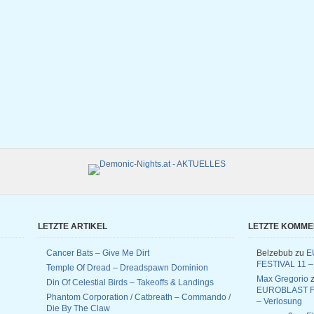
LETZTE ARTIKEL
LETZTE KOMM
Cancer Bats – Give Me Dirt
Belzebub
zu
E
FESTIVAL 11 –
Temple Of Dread – Dreadspawn Dominion
Max Gregorio
z
Din Of Celestial Birds – Takeoffs & Landings
EUROBLAST F
Phantom Corporation / Catbreath – Commando /
– Verlosung
Die By The Claw