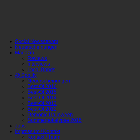
Social Newsstream
Neuerscheinungen
Magazin
Reviews
Interviews
Local Bands
@ Spotify
Neuerscheinungen
Best-Of 2016
Best-Of 2015
Best-Of 2014
Best-Of 2013
Best-Of 2012
Demonic Halloween
Summerpokalypse 2015
Jobs
Impressum / Kontakt
Kontakt / Team