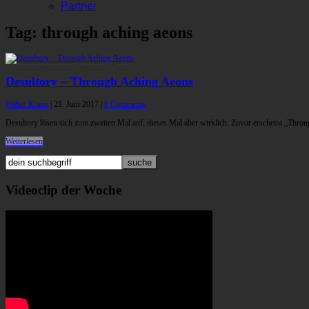
Partner
Tag: through aching aeons
Desultory – Through Aching Aeons
Walter Kraus
|
21. Juni 2017
|
0 Comments
Desultory lösen sich zum zweiten Mal auf, dieses Mal aber wirklich. Zuvor erscheint „Thr
Weiterlesen
Videoclip der Woche