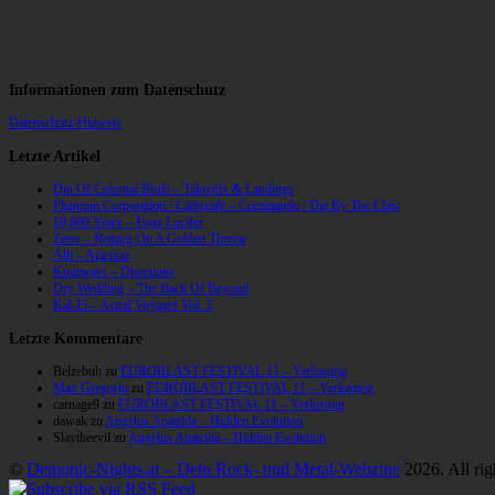
Informationen zum Datenschutz
Datenschutz-Hinweis
Letzte Artikel
Din Of Celestial Birds – Takeoffs & Landings
Phantom Corporation / Catbreath – Commando / Die By The Claw
10,000 Years – Esox Lucifer
Zerre – Rotting On A Golden Throne
Allt – Ataraxia
Knumears – Directions
Dry Wedding – The Back Of Beyond
Kal-El – Astral Voyager Vol. 2
Letzte Kommentare
Belzebub
zu
EUROBLAST FESTIVAL 11 – Verlosung
Max Gregorio
zu
EUROBLAST FESTIVAL 11 – Verlosung
carnage9
zu
EUROBLAST FESTIVAL 11 – Verlosung
dawak
zu
Angelus Apatrida – Hidden Evolution
Slaytheevil
zu
Angelus Apatrida – Hidden Evolution
©
Demonic-Nights.at – Dein Rock- und Metal-Webzine
2026. All rig