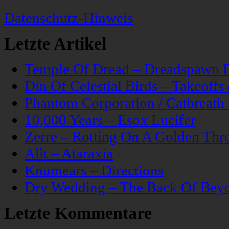
Datenschutz-Hinweis
Letzte Artikel
Temple Of Dread – Dreadspawn 
Din Of Celestial Birds – Takeoff
Phantom Corporation / Catbreat
10,000 Years – Esox Lucifer
Zerre – Rotting On A Golden Thr
Allt – Ataraxia
Knumears – Directions
Dry Wedding – The Back Of Bey
Letzte Kommentare