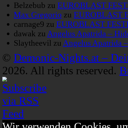
Belzebub
zu
EUROBLAST FESTIV
Max Gregorio
zu
EUROBLAST FE
carnage9
zu
EUROBLAST FESTIV
dawak
zu
Angelus Apatrida – Hid
Slaytheevil
zu
Angelus Apatrida 
©
Demonic-Nights.at – De
2026. All rights reserved.
B
Wir verwenden Cookies, um