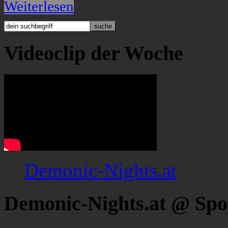
Weiterlesen
Videoclip der Woche
Demonic-Nights.at
Demonic-Nights.at @ Spo