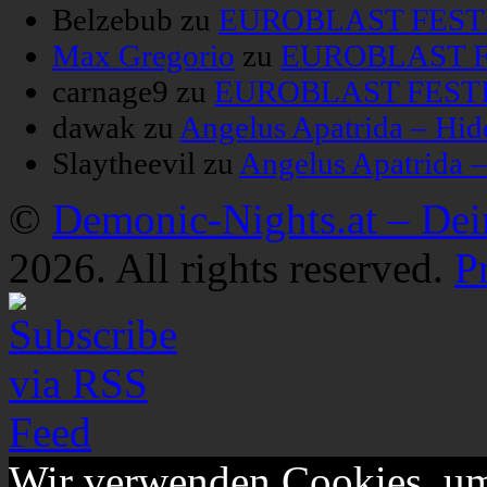
Belzebub
zu
EUROBLAST FESTIV
Max Gregorio
zu
EUROBLAST FE
carnage9
zu
EUROBLAST FESTIV
dawak
zu
Angelus Apatrida – Hid
Slaytheevil
zu
Angelus Apatrida 
©
Demonic-Nights.at – De
2026. All rights reserved.
P
Wir verwenden Cookies, um