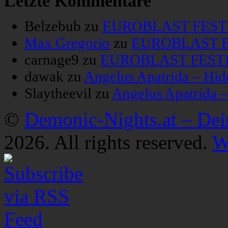
Letzte Kommentare
Belzebub
zu
EUROBLAST FESTIV
Max Gregorio
zu
EUROBLAST FE
carnage9
zu
EUROBLAST FESTIV
dawak
zu
Angelus Apatrida – Hid
Slaytheevil
zu
Angelus Apatrida 
©
Demonic-Nights.at – De
2026. All rights reserved.
W