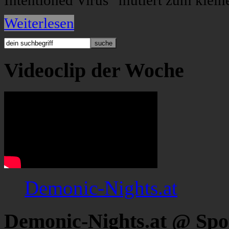
Intentioned Virus“ mutiert zum klein
Weiterlesen
Videoclip der Woche
Demonic-Nights.at
Demonic-Nights.at @ Spo