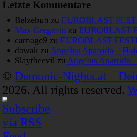
Letzte Kommentare
Belzebub
zu
EUROBLAST FESTIV
Max Gregorio
zu
EUROBLAST FE
carnage9
zu
EUROBLAST FESTIV
dawak
zu
Angelus Apatrida – Hid
Slaytheevil
zu
Angelus Apatrida 
©
Demonic-Nights.at – De
2026. All rights reserved.
W