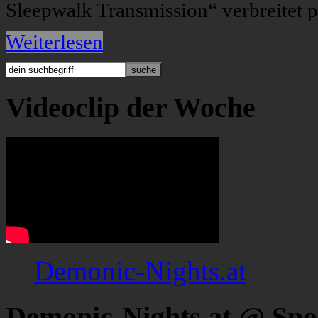
Sleepwalk Transmission“ verbreitet 
Weiterlesen
Videoclip der Woche
Demonic-Nights.at
Demonic-Nights.at @ Spo