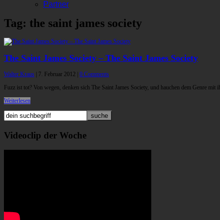
Partner
Tag: the saint james society
The Saint James Society – The Saint James Society
Walter Kraus
|
7. Februar 2012
|
0 Comments
Fuzz ist tot? Von wegen, denken sich The Saint James Society, und hauchen dem Genre mit ih
Weiterlesen
Videoclip der Woche