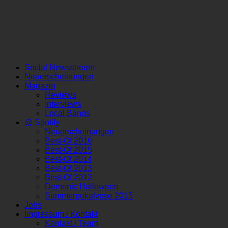
Social Newsstream
Neuerscheinungen
Magazin
Reviews
Interviews
Local Bands
@ Spotify
Neuerscheinungen
Best-Of 2016
Best-Of 2015
Best-Of 2014
Best-Of 2013
Best-Of 2012
Demonic Halloween
Summerpokalypse 2015
Jobs
Impressum / Kontakt
Kontakt / Team