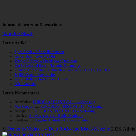
Informationen zum Datenschutz
Datenschutz-Hinweis
Letzte Artikel
Spirit Adrift – Infinite Illumination
Cancer Bats – Give Me Dirt
Temple Of Dread – Dreadspawn Dominion
Din Of Celestial Birds – Takeoffs & Landings
Phantom Corporation / Catbreath – Commando / Die By The Claw
10,000 Years – Esox Lucifer
Zerre – Rotting On A Golden Throne
Allt – Ataraxia
Letzte Kommentare
Belzebub
zu
EUROBLAST FESTIVAL 11 – Verlosung
Max Gregorio
zu
EUROBLAST FESTIVAL 11 – Verlosung
carnage9
zu
EUROBLAST FESTIVAL 11 – Verlosung
dawak
zu
Angelus Apatrida – Hidden Evolution
Slaytheevil
zu
Angelus Apatrida – Hidden Evolution
©
Demonic-Nights.at – Dein Rock- und Metal-Webzine
2026. All rig