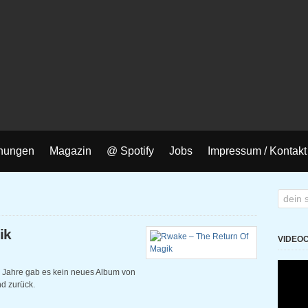
nungen
Magazin
@ Spotify
Jobs
Impressum / Kontakt
ik
VIDEO
 Jahre gab es kein neues Album von
d zurück.