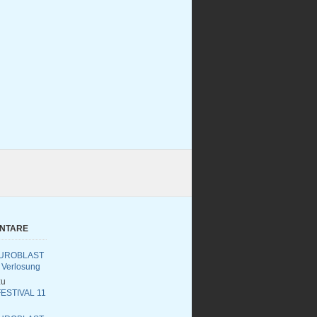
ENTARE
UROBLAST
 Verlosung
u
ESTIVAL 11