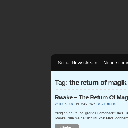
Social Newsstream
Neuerschei
Tag: the return of magik
Rwake – The Return Of Mag
Walter Kraus
|
14. März 2025
|
0 Comments
Ausgiebige Pause, großes Comeback: Über 13
Rwake. Nun meldet sich ihr Post Metal donnern
weiterlesen