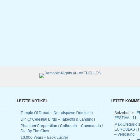
LETZTE ARTIKEL
LETZTE KOMM
Temple Of Dread – Dreadspawn Dominion
Belzebub
zu
E
FESTIVAL 11 –
Din Of Celestial Birds – Takeoffs & Landings
Max Gregorio
z
Phantom Corporation / Catbreath – Commando /
EUROBLAST F
Die By The Claw
– Verlosung
10,000 Years – Esox Lucifer