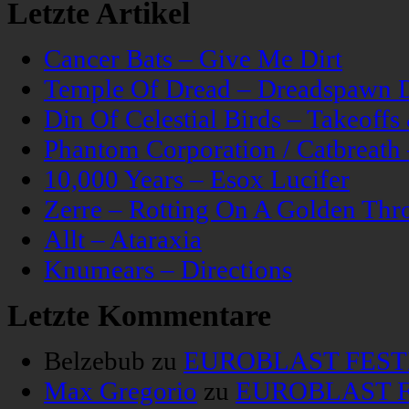
Letzte Artikel
Cancer Bats – Give Me Dirt
Temple Of Dread – Dreadspawn 
Din Of Celestial Birds – Takeoff
Phantom Corporation / Catbreat
10,000 Years – Esox Lucifer
Zerre – Rotting On A Golden Thr
Allt – Ataraxia
Knumears – Directions
Letzte Kommentare
Belzebub
zu
EUROBLAST FESTIV
Max Gregorio
zu
EUROBLAST FE