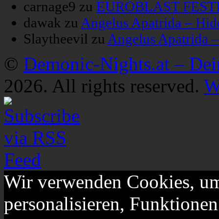
carnage9
zu
EUROBLAST FESTIV
dawak
zu
Angelus Apatrida – Hid
Slaytheevil
zu
Angelus Apatrida 
©
Demonic-Nights.at – De
2026. All rights reserved.
W
Wir verwenden Cookies, um
personalisieren, Funktionen