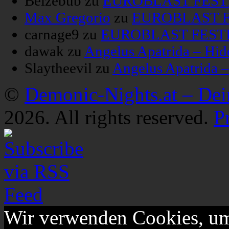
Belzebub
zu
EUROBLAST FESTIV
Max Gregorio
zu
EUROBLAST FE
carnage9
zu
EUROBLAST FESTIV
dawak
zu
Angelus Apatrida – Hid
Slaytheevil
zu
Angelus Apatrida 
©
Demonic-Nights.at – De
2026. All rights reserved.
P
Wir verwenden Cookies, um