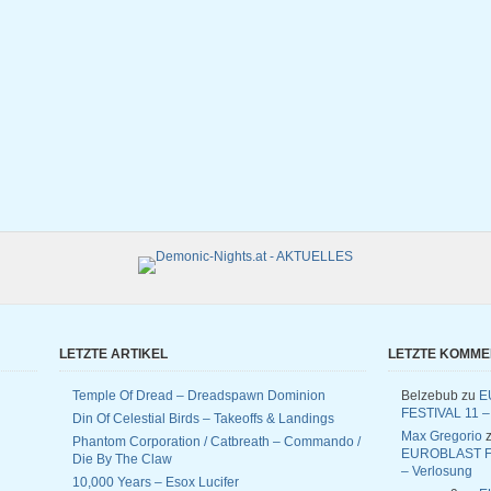
LETZTE ARTIKEL
LETZTE KOMM
Temple Of Dread – Dreadspawn Dominion
Belzebub
zu
E
FESTIVAL 11 –
Din Of Celestial Birds – Takeoffs & Landings
Max Gregorio
z
Phantom Corporation / Catbreath – Commando /
EUROBLAST F
Die By The Claw
– Verlosung
10,000 Years – Esox Lucifer