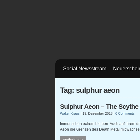
Social Newsstream
Neuerschei
Tag: sulphur aeon
Sulphur Aeon – The Scythe
Walter Kraus
|
19. Dezember 2018
|
0 Comments
Immer schön extrem bleiben: Auch auf ihrem d
Aeon die Grenzen des Death Metal mit wachse
weiterlesen