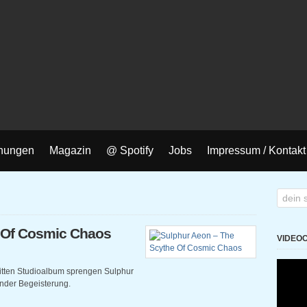
nungen
Magazin
@ Spotify
Jobs
Impressum / Kontakt
 Of Cosmic Chaos
VIDEO
ritten Studioalbum sprengen Sulphur
nder Begeisterung.