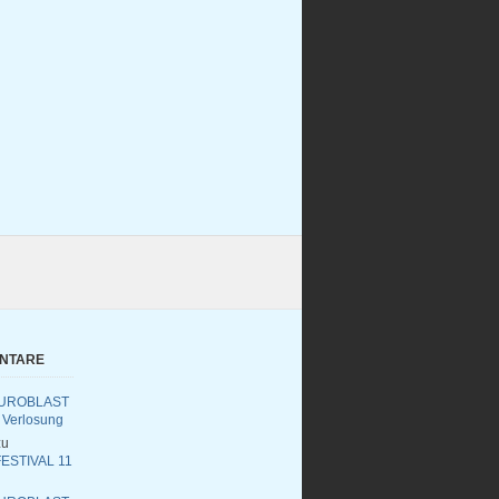
ENTARE
UROBLAST
 Verlosung
u
ESTIVAL 11