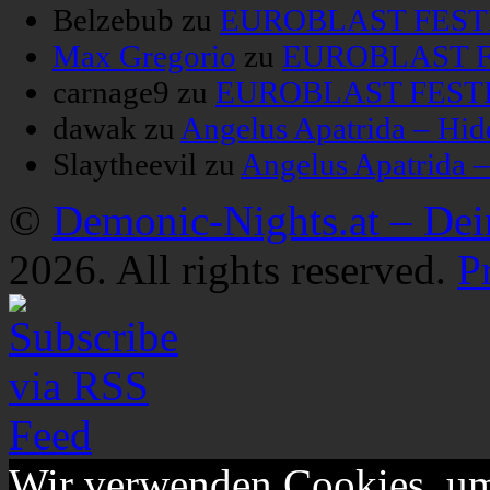
Belzebub
zu
EUROBLAST FESTIV
Max Gregorio
zu
EUROBLAST FE
carnage9
zu
EUROBLAST FESTIV
dawak
zu
Angelus Apatrida – Hid
Slaytheevil
zu
Angelus Apatrida 
©
Demonic-Nights.at – De
2026. All rights reserved.
P
Wir verwenden Cookies, um