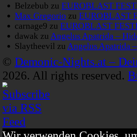
Belzebub
zu
EUROBLAST FESTIV
Max Gregorio
zu
EUROBLAST FE
carnage9
zu
EUROBLAST FESTIV
dawak
zu
Angelus Apatrida – Hid
Slaytheevil
zu
Angelus Apatrida 
©
Demonic-Nights.at – De
2026. All rights reserved.
B
Wir verwenden Cookies, um