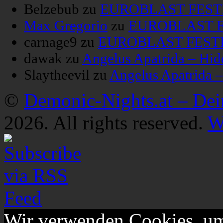
Belzebub
zu
EUROBLAST FESTIV
Max Gregorio
zu
EUROBLAST FE
carnage9
zu
EUROBLAST FESTIV
dawak
zu
Angelus Apatrida – Hid
Slaytheevil
zu
Angelus Apatrida 
©
Demonic-Nights.at – De
2026. All rights reserved.
W
Wir verwenden Cookies, um