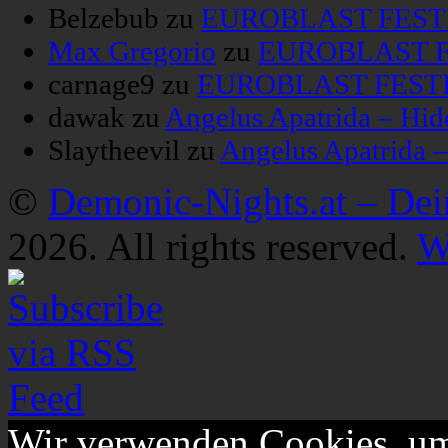
Belzebub
zu
EUROBLAST FESTIV
Max Gregorio
zu
EUROBLAST FE
carnage9
zu
EUROBLAST FESTIV
dawak
zu
Angelus Apatrida – Hid
Slaytheevil
zu
Angelus Apatrida 
©
Demonic-Nights.at – De
2026. All rights reserved.
W
Wir verwenden Cookies, um