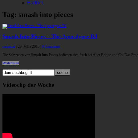
Partner
Tag: smash into pieces
Smash Into Pieces – The Apocalypse DJ
comastar
|
29. März 2015
|
0 Comments
Die Schweden von Smash Into Pieces bedienen sich frech bei Alter Bridge und Co. Das Erge
Weiterlesen
Videoclip der Woche