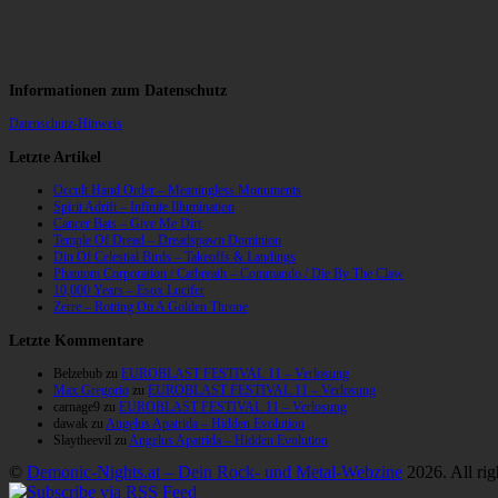
Informationen zum Datenschutz
Datenschutz-Hinweis
Letzte Artikel
Occult Hand Order – Meaningless Monuments
Spirit Adrift – Infinite Illumination
Cancer Bats – Give Me Dirt
Temple Of Dread – Dreadspawn Dominion
Din Of Celestial Birds – Takeoffs & Landings
Phantom Corporation / Catbreath – Commando / Die By The Claw
10,000 Years – Esox Lucifer
Zerre – Rotting On A Golden Throne
Letzte Kommentare
Belzebub
zu
EUROBLAST FESTIVAL 11 – Verlosung
Max Gregorio
zu
EUROBLAST FESTIVAL 11 – Verlosung
carnage9
zu
EUROBLAST FESTIVAL 11 – Verlosung
dawak
zu
Angelus Apatrida – Hidden Evolution
Slaytheevil
zu
Angelus Apatrida – Hidden Evolution
©
Demonic-Nights.at – Dein Rock- und Metal-Webzine
2026. All rig