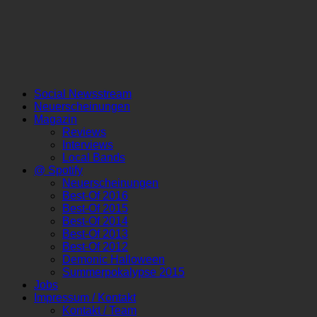
Social Newsstream
Neuerscheinungen
Magazin
Reviews
Interviews
Local Bands
@ Spotify
Neuerscheinungen
Best-Of 2016
Best-Of 2015
Best-Of 2014
Best-Of 2013
Best-Of 2012
Demonic Halloween
Summerpokalypse 2015
Jobs
Impressum / Kontakt
Kontakt / Team