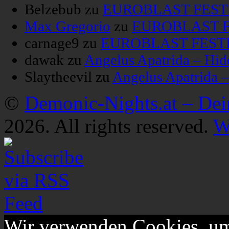
Belzebub
zu
EUROBLAST FESTIV
Max Gregorio
zu
EUROBLAST FE
carnage9
zu
EUROBLAST FESTIV
dawak
zu
Angelus Apatrida – Hid
Slaytheevil
zu
Angelus Apatrida 
©
Demonic-Nights.at – De
2026. All rights reserved.
W
Wir verwenden Cookies, um