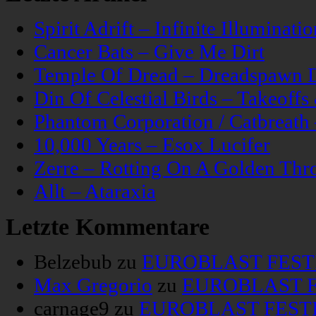
Spirit Adrift – Infinite Illuminatio
Cancer Bats – Give Me Dirt
Temple Of Dread – Dreadspawn 
Din Of Celestial Birds – Takeoff
Phantom Corporation / Catbreat
10,000 Years – Esox Lucifer
Zerre – Rotting On A Golden Thr
Allt – Ataraxia
Letzte Kommentare
Belzebub
zu
EUROBLAST FESTIV
Max Gregorio
zu
EUROBLAST FE
carnage9
zu
EUROBLAST FESTIV