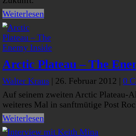
Zukunft.
Weiterlesen
Arctic Plateau – The Ene
Walter Kraus
|
26. Februar 2012
|
0 
Auf seinem zweiten Arctic Plateau-A
weiteres Mal in sanftmütige Post Roc
Weiterlesen