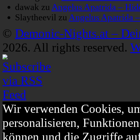
dawak
zu
Angelus Apatrida – Hid
Slaytheevil
zu
Angelus Apatrida 
©
Demonic-Nights.at – De
2026. All rights reserved.
W
Wir verwenden Cookies, um
personalisieren, Funktionen
können und die Zugriffe au