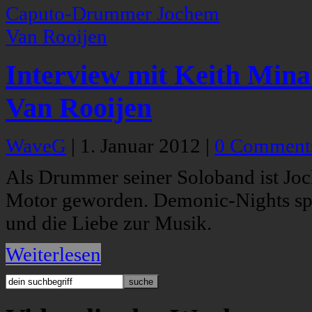
Interview mit Keith Mi
Van Rooijen
WaveG
|
1. Januar 2012
|
0 Comment
Als Drummer seiner Soloband ist Jo
Motor geworden. Demonic-Nights sp
und die Liebe zur Musik.
Weiterlesen