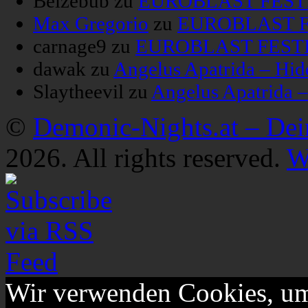
Belzebub
zu
EUROBLAST FESTIV
Max Gregorio
zu
EUROBLAST FE
carnage9
zu
EUROBLAST FESTIV
dawak
zu
Angelus Apatrida – Hid
Slaytheevil
zu
Angelus Apatrida 
©
Demonic-Nights.at – De
2026. All rights reserved.
W
Wir verwenden Cookies, um