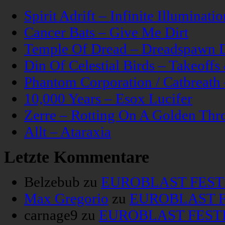
Spirit Adrift – Infinite Illuminatio
Cancer Bats – Give Me Dirt
Temple Of Dread – Dreadspawn 
Din Of Celestial Birds – Takeoff
Phantom Corporation / Catbreat
10,000 Years – Esox Lucifer
Zerre – Rotting On A Golden Thr
Allt – Ataraxia
Letzte Kommentare
Belzebub
zu
EUROBLAST FESTIV
Max Gregorio
zu
EUROBLAST FE
carnage9
zu
EUROBLAST FESTIV