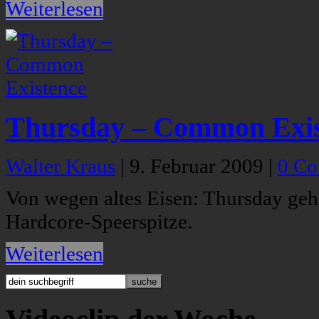
Weiterlesen
Thursday – Common Exis
Walter Kraus
|
9. Februar 2009
|
0 C
Von wegen altes Eisen: Thursday geh
Hardcore-Speerspitze.
Weiterlesen