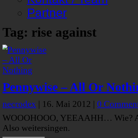
Partner
Tag: rise against
Pennywise – All Or Nothi
necrodex
|
16. Mai 2012
|
0 Commen
WOOOHOOO, YEEAAHH… Wie? Ach ja
Also weitersingen.