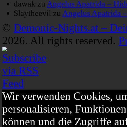
dawak
zu
Angelus Apatrida – Hid
Slaytheevil
zu
Angelus Apatrida 
©
Demonic-Nights.at – De
2026. All rights reserved.
P
Wir verwenden Cookies, um
personalisieren, Funktionen
können und die Zugriffe au