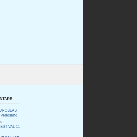
ENTARE
UROBLAST
 Verlosung
u
ESTIVAL 11