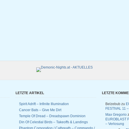
LETZTE ARTIKEL
LETZTE KOMM
Spirit Adrift – Infinite Illumination
Belzebub
zu
E
FESTIVAL 11 –
Cancer Bats – Give Me Dirt
Max Gregorio
z
Temple Of Dread – Dreadspawn Dominion
EUROBLAST F
Din Of Celestial Birds – Takeoffs & Landings
– Verlosung
Phantom Corporation / Catbreath – Commando /