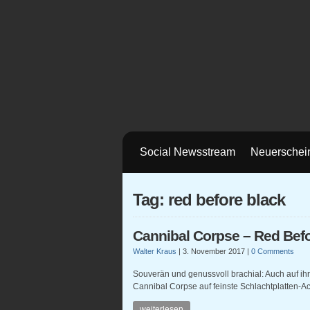
Social Newsstream
Neuerschei
Tag: red before black
Cannibal Corpse – Red Bef
Walter Kraus
|
3. November 2017
|
0 Comments
Souverän und genussvoll brachial: Auch auf i
Cannibal Corpse auf feinste Schlachtplatten-Ac
weiterlesen