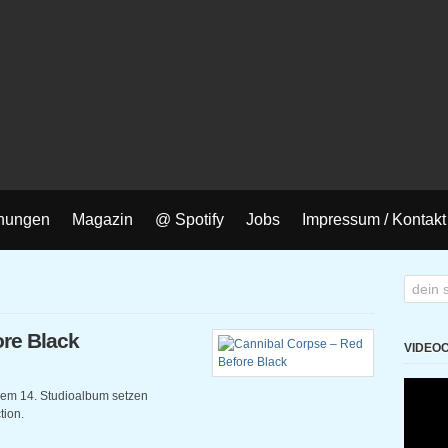
nungen
Magazin
@ Spotify
Jobs
Impressum / Kontakt
ore Black
VIDEO
hrem 14. Studioalbum setzen
tion.