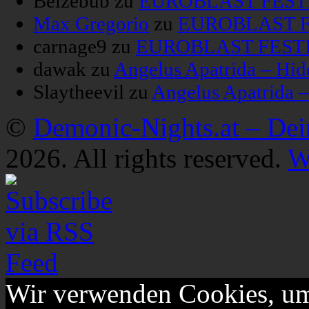
Belzebub
zu
EUROBLAST FESTIV
Max Gregorio
zu
EUROBLAST FE
carnage9
zu
EUROBLAST FESTIV
dawak
zu
Angelus Apatrida – Hid
Slaytheevil
zu
Angelus Apatrida 
©
Demonic-Nights.at – De
2026. All rights reserved.
W
Wir verwenden Cookies, um