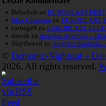
Letzte Kommentare
Belzebub
zu
EUROBLAST FESTIV
Max Gregorio
zu
EUROBLAST FE
carnage9
zu
EUROBLAST FESTIV
dawak
zu
Angelus Apatrida – Hid
Slaytheevil
zu
Angelus Apatrida 
©
Demonic-Nights.at – De
2026. All rights reserved.
W