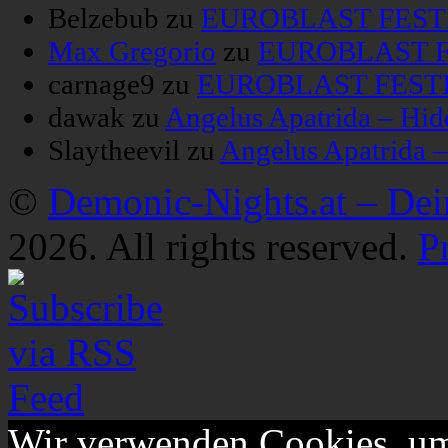
Belzebub
zu
EUROBLAST FESTIV
Max Gregorio
zu
EUROBLAST FE
carnage9
zu
EUROBLAST FESTIV
dawak
zu
Angelus Apatrida – Hid
Slaytheevil
zu
Angelus Apatrida 
©
Demonic-Nights.at – De
2026. All rights reserved.
P
Wir verwenden Cookies, um