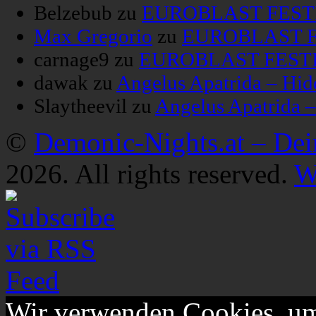
Belzebub
zu
EUROBLAST FESTIV
Max Gregorio
zu
EUROBLAST FE
carnage9
zu
EUROBLAST FESTIV
dawak
zu
Angelus Apatrida – Hid
Slaytheevil
zu
Angelus Apatrida 
©
Demonic-Nights.at – De
2026. All rights reserved.
W
Wir verwenden Cookies, um