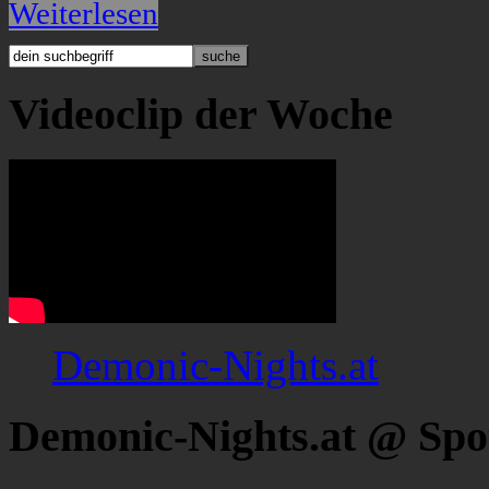
Weiterlesen
Videoclip der Woche
Demonic-Nights.at
Demonic-Nights.at @ Spo