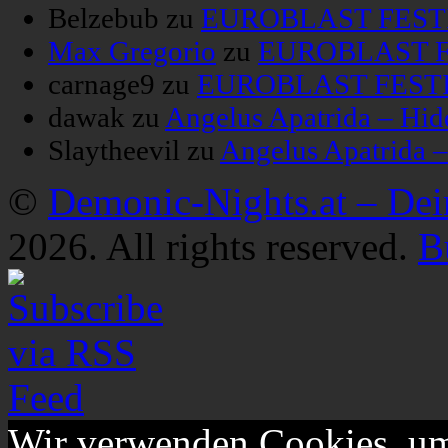
Belzebub
zu
EUROBLAST FESTIV
Max Gregorio
zu
EUROBLAST FE
carnage9
zu
EUROBLAST FESTIV
dawak
zu
Angelus Apatrida – Hid
Slaytheevil
zu
Angelus Apatrida 
©
Demonic-Nights.at – De
2026. All rights reserved.
B
Wir verwenden Cookies, um